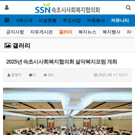
인
협의회소개
시설현황
주요사업
자원봉사
커뮤니티
공지사항
자유게시판
갤러리
복지뉴스
복지행사
자원
갤러리
2025년 속초시사회복지협의회 설악복지포럼 개최
운영자
0
861
2025.06.11 10:27