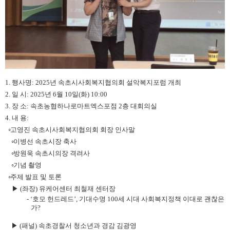
1. 행사명: 2025년 속초시사회복지협의회 설악복지포럼 개최
2. 일 시: 2025년 6월 10일(화) 10:00
3. 장 소: 속초농협하나로마트엑스포점 2층 대회의실
4. 내 용:
◦
고영진 속초시사회복지협의회 회장 인사말
◦
이병선 속초시장 축사
◦
방원욱 속초시의장 격려사
◦
기념 촬영
◦
주제 발표 및 토론
▶
(
좌장
)
유케어센터 최철재 센터장
-
‘
호모 헌드레드
’,
기대수명
100
세 시대 사회
복지정책 이대로 괜찮은
가
?
▶
(
패널
)
속초경찰서 청소년과 경감 김광영